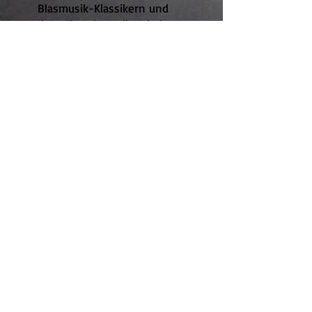
Blasmusik-Klassikern und
dem Chor der Volksschule
Siegendorf. Den Höhepunkt
bildet Beethovens „Ode an
die Freude“ gemeinsam mit
dem Musikverein. Ein
starkes Zeichen für den
Zusammenhalt.
Konzert
65/9