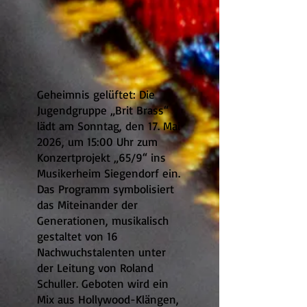
Geheimnis gelüftet: Die
Jugendgruppe „Brit Brass“
lädt am Sonntag, den 17. Mai
2026, um 15:00 Uhr zum
Konzertprojekt „65/9“ ins
Musikerheim Siegendorf ein.
Das Programm symbolisiert
das Miteinander der
Generationen, musikalisch
gestaltet von 16
Nachwuchstalenten unter
der Leitung von Roland
Schuller. Geboten wird ein
Mix aus Hollywood-Klängen,